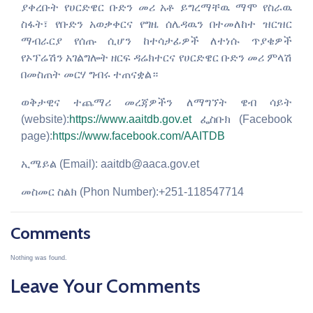
ያቀረቡት የሀርድዌር ቡድን መሪ አቶ ይግረማቸዉ ማሞ የስራዉ
ስፋት፣ የቡድን አወቃቀርና የግዜ ሰሌዳዉን በተመለከተ ዝርዝር
ማብራርያ የሰጡ ሲሆን ከተሳታፊዎች ለተነሱ ጥያቄዎች
የኦፕሬሽን አገልግሎት ዘርፍ ዳሬክተርና የሀርድዌር ቡድን መሪ ምላሽ
በመስጠት መርሃ ግብሩ ተጠናቋል።
ወቅታዊና ተጨማሪ መረጃዎችን ለማግኘት ዌብ ሳይት
(website):
https://www.aaitdb.gov.et
ፌስቡክ (Facebook
page):
https://www.facebook.com/AAITDB
ኢሜይል (Email): aaitdb@aaca.gov.et
መስመር ስልክ (Phon Number):+251-118547714
Comments
Nothing was found.
Leave Your Comments