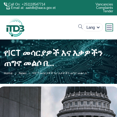
Call On: +251118547714
Vancancies
Email at: aaitdb@aaca.gov.et
Complaints
Tender
search
Lang
የICT መሳርያዎች እና እቃዎችን
ጠግኖ መልሶ በ...
Home
News
የICT መሳርያዎች እና እቃዎችን ጠግኖ መልሶ በ...