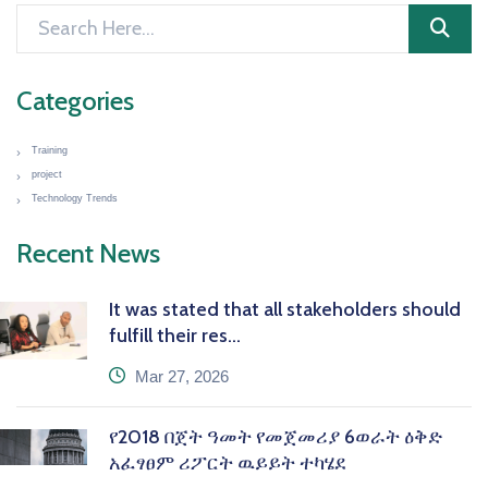
Categories
Training
project
Technology Trends
Recent News
It was stated that all stakeholders should
fulfill their res...
icon
Mar 27, 2026
የ2018 በጀት ዓመት የመጀመሪያ 6ወራት ዕቅድ
አፈፃፀም ሪፖርት ዉይይት ተካሄደ