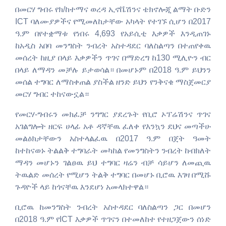
በመርሃ ግብሩ የክ/ከተማና ወረዳ ኢኖቬሽንና ቴክኖሎጂ ልማት ቡድን
ICT ባለሙያዎችና የሚመለከታቸው አካላት የተገኙ ሲሆን በ2017
ዓ.ም በየተቋማቱ የነበሩ 4,693 የአይሲቲ እቃዎች እንዲጠገኑ
ከአዲስ አበባ መንግስት ንብረት አስተዳደር ባለስልጣን በተጠየቀዉ
መሰረት ከዚያ በላይ እቃዎችን ጥገና በማድረግ ከ130 ሚሊዮን ብር
በላይ ለማዳን መቻሉ ይታወሳል። በመሆኑም በ2018 ዓ.ም ይህንን
መሰል ተግባር ለማስቀጠል ያስችል ዘንድ ይህን የንቅናቄ ማስጀመርያ
መርሃ ግብር ተከናውኗል።
የመርሃ-ግብሩን መክፈቻ ንግግር ያደረጉት የቢሮ ኦፕሬሽንና ጥገና
አገልግሎት ዘርፍ ሀላፊ አቶ ዳኛቸዉ ፈለቀ የእንኳን ደህና መጣችሁ
መልዕክታቸውን አስተላልፈዉ በ2017 ዓ.ም በጀት ዓመት
ከተከናወኑ ትልልቅ ተግባራት መካከል የመንግስትን ንብረት ከብክለት
ማዳን መሆኑን ገልፀዉ ይህ ተግባር ዛሬን ብቻ ሳይሆን ለመጪዉ
ትዉልድ መሰረት የሚሆን ትልቅ ተግባር በመሆኑ ቢሮዉ እገዛ በሚሹ
ጉዳዮች ላይ ከጎናቸዉ እንደሆነ አመላክተዋል።
ቢሮዉ ከመንግስት ንብረት አስተዳደር ባለስልጣን ጋር በመሆን
በ2018 ዓ.ም የICT እቃዎች ጥገናን በተመለከተ የተዘጋጀውን ሰነድ