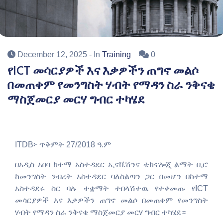
December 12, 2025
- In
Training
0
የICT መሳርያዎች እና እቃዎችን ጠግኖ መልሶ
በመጠቀም የመንግስት ሃብት የማዳን ስራ ንቅናቄ
ማስጀመርያ መርሃ ግብር ተካሄደ
ITDB፦ ጥቅምት 27/2018 ዓ.ም
በአዲስ አበባ ከተማ አስተዳደር ኢኖቬሽንና ቴክኖሎጂ ልማት ቢሮ
ከመንግስት ንብረት አስተዳደር ባለስልጣን ጋር በመሆን በከተማ
አስተዳደሩ ስር ባሉ ተቋማት ተበላሽተዉ የተቀመጡ የICT
መሳርያዎች እና እቃዎችን ጠግኖ መልሶ በመጠቀም የመንግስት
ሃብት የማዳን ስራ ንቅናቄ ማስጀመርያ መርሃ ግብር ተካሄደ።