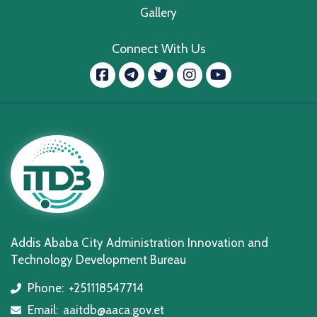
Gallery
Connect With Us
Facebook
message.telegram
Twitter
Instagram
YouTube
Addis Ababa City Administration Innovation and
Technology Development Bureau
Phone:
+251118547714
icon
Email:
aaitdb@aaca.gov.et
icon