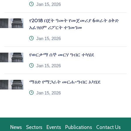
icon
Jan 15, 2026
የ2018 በጀት ዓመት የመጀመሪያ 6ወራት ዕቅድ
አፈፃፀም ሪፖርት ተገመገመ
icon
Jan 15, 2026
የወርቃማ ሰኞ መርሃ ግብር ተካሄደ
icon
Jan 15, 2026
ማዕድ የማጋራት መርሐ-ግብር አካሄደ
icon
Jan 15, 2026
News
Sectors
Events
Publications
Contact Us